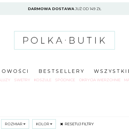
DARMOWA DOSTAWA
JUŻ OD 149 ZŁ
NOWOŚCI
BESTSELLERY
WSZYSTKI
BLUZY
SWETRY
KOSZULE
SPÓDNICE
OKRYCIA WIERZCHNIE
MA
ROZMIAR
KOLOR
RESETUJ FILTRY