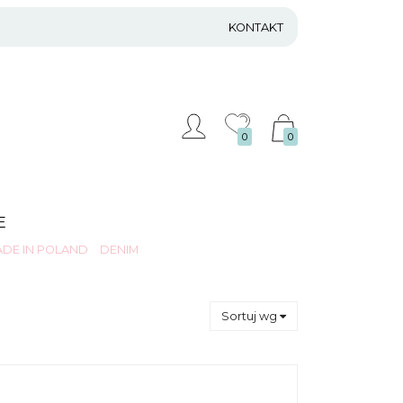
KONTAKT
0
0
E
DE IN POLAND
DENIM
Sortuj wg