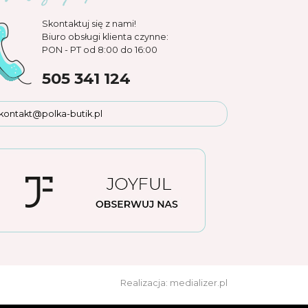
Skontaktuj się z nami!
Biuro obsługi klienta czynne:
PON - PT od 8:00 do 16:00
505 341 124
kontakt@polka-butik.pl
Realizacja: medializer.pl