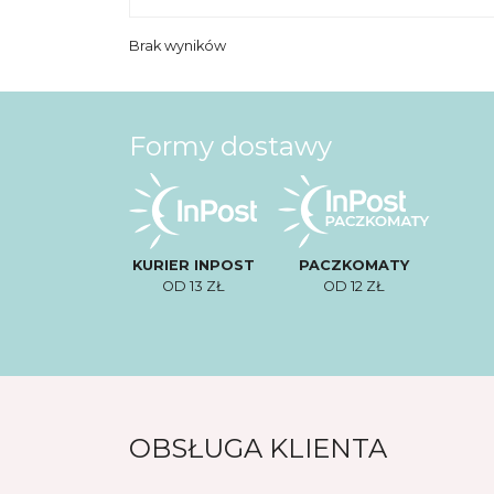
Brak wyników
Formy dostawy
KURIER INPOST
PACZKOMATY
OD 13 ZŁ
OD 12 ZŁ
OBSŁUGA KLIENTA