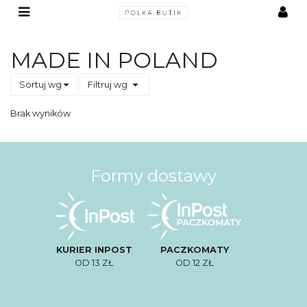
MADE IN POLAND
Sortuj wg
Filtruj wg
Brak wyników
Formy dostawy
KURIER INPOST
PACZKOMATY
OD 13 ZŁ
OD 12 ZŁ