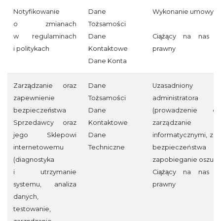
Notyfikowanie
Dane
Wykonanie umowy
o zmianach
Tożsamości
w regulaminach
Dane
Ciążący na nas o
i politykach
Kontaktowe
prawny
Dane Konta
Zarządzanie oraz
Dane
Uzasadniony i
zapewnienie
Tożsamości
administratora
bezpieczeństwa
Dane
(prowadzenie dział
Sprzedawcy oraz
Kontaktowe
zarządzanie pr
jego Sklepowi
Dane
informatycznymi, za
internetowemu
Techniczne
bezpieczeństwa
(diagnostyka
zapobieganie oszus
i utrzymanie
Ciążący na nas o
systemu, analiza
prawny
danych,
testowanie,