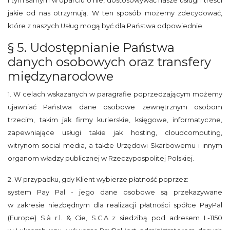
i tym samym w oparciu o nie, dostosowywać nasze usługi i treści
jakie od nas otrzymują. W ten sposób możemy zdecydować,
które z naszych Usług mogą być dla Państwa odpowiednie.
§ 5. Udostępnianie Państwa
danych osobowych oraz transfery
międzynarodowe
1. W celach wskazanych w paragrafie poprzedzającym możemy
ujawniać Państwa dane osobowe zewnętrznym osobom
trzecim, takim jak firmy kurierskie, księgowe, informatyczne,
zapewniające usługi takie jak hosting, cloudcomputing,
witrynom social media, a także Urzędowi Skarbowemu i innym
organom władzy publicznej w Rzeczypospolitej Polskiej.
2. W przypadku, gdy Klient wybierze płatność poprzez:
system Pay Pal - jego dane osobowe są przekazywane
w zakresie niezbędnym dla realizacji płatności spółce PayPal
(Europe) S.à r.l. & Cie, S.C.A z siedzibą pod adresem L-1150