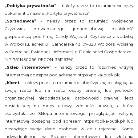
„Polityka prywatności”
– należy przez to rozumieć niniejszy
dokument o nazwie „Polityka prywatności”;
„Sprzedawca”
- należy przez to rozumieć Wojciecha
Czyżowicz prowadzącego jednoosobową działalność
gospodarczą pod firmą Candy Wojciech Czyżowicz z siedzibą
w Wolborzu, adres: ul. Garncarska 43, 97-320 Wolbórz, wpisaną
w Centralnej Ewidencji i Informacji o Działalności Gospodarczej,
NIP: 7521430066, REGON: 361116390;
„Sklep internetowy”
– należy przez to rozumieć witrynę
internetową dostępną pod adresem https://polka-butik.pl/;
„Klient”
– należy przez to rozumieć osobę fizyczną działającą na
swoją rzecz lub na rzecz osoby prawnej lub jednostki
organizacyjnej nieposiadającej osobowości prawnej, lecz
posiadającej na mocy ustawy zdolność prawną, a która
skorzystała ze Sklepu internetowego przeglądając witrynę
internetową dostępną pod adresem https://polka-butik.pl/ lub
przesyłając swoje dane osobowe w celu rejestracji Konta
indywidualnego w Sklepie internetowym lub złożenia