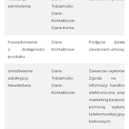
zamówienia
Tożsamości
Dane
Kontaktowe
Dane Konta
Powiadomienie
Dane
Podjęcie działa
o dostępności
Kontaktowe
zawarciem umowy
produktu
Umożliwienie
Dane
Zawarcie i wykonan
subskrypcji
Tożsamości
Zgoda na prze
Newslettera
Dane
informacji handlowy
Kontaktowe
elektroniczna oraz 
marketing bezpośre
pomocą wykony
telekomunikacyjnych 
końcowych.