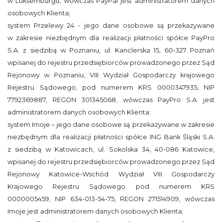
w Luksemburgu, wówczas PayPal jest administratorem danych
osobowych Klienta;
system Przelewy 24 - jego dane osobowe są przekazywane
w zakresie niezbędnym dla realizacji płatności spółce PayPro
S.A. z siedzibą w Poznaniu, ul. Kanclerska 15, 60-327 Poznań
wpisanej do rejestru przedsiębiorców prowadzonego przez Sąd
Rejonowy w Poznaniu, VIII Wydział Gospodarczy krajowego
Rejestru Sądowego, pod numerem KRS 0000347935, NIP
7792369887, REGON 301345068, wówczas PayPro S.A. jest
administratorem danych osobowych Klienta;
system Imoje – jego dane osobowe są przekazywane w zakresie
niezbędnym dla realizacji płatności spółce ING Bank Śląski S.A.
z siedzibą w Katowicach, ul. Sokolska 34, 40-086 Katowice,
wpisanej do rejestru przedsiębiorców prowadzonego przez Sąd
Rejonowy Katowice-Wschód Wydział VIII Gospodarczy
Krajowego Rejestru Sądowego pod numerem KRS
0000005459, NIP 634-013-54-75, REGON 271514909, wówczas
Imoje jest administratorem danych osobowych Klienta;