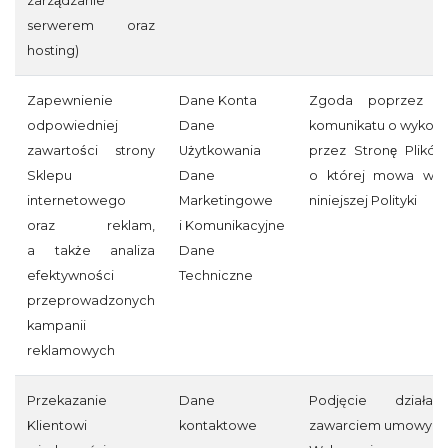
zarządzanie
serwerem oraz
hosting)
Zapewnienie
Dane Konta
Zgoda poprzez akc
odpowiedniej
Dane
komunikatu o wykorz
zawartości strony
Użytkowania
przez Stronę Plikó
Sklepu
Dane
o której mowa w §
internetowego
Marketingowe
niniejszej Polityki
oraz reklam,
i Komunikacyjne
a także analiza
Dane
efektywności
Techniczne
przeprowadzonych
kampanii
reklamowych
Przekazanie
Dane
Podjęcie działa
Klientowi
kontaktowe
zawarciem umowy