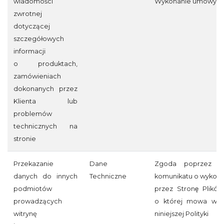
wiadomości
Wykonanie umowy
zwrotnej
dotyczącej
szczegółowych
informacji
o produktach,
zamówieniach
dokonanych przez
Klienta lub
problemów
technicznych na
stronie
Przekazanie
Dane
Zgoda poprzez akc
danych do innych
Techniczne
komunikatu o wykorz
podmiotów
przez Stronę Plikó
prowadzących
o której mowa w §
witrynę
niniejszej Polityki